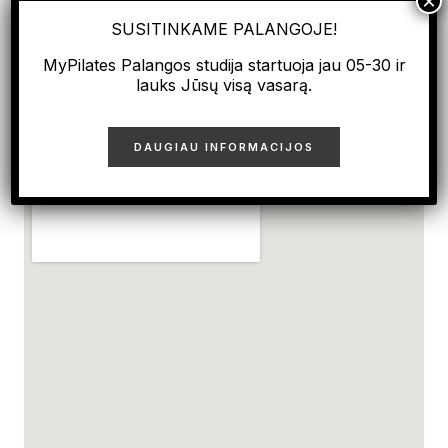
SUSITINKAME PALANGOJE!
MyPilates Palangos studija startuoja jau 05-30 ir
lauks Jūsų visą vasarą.
DIRVOS G. 13 STUDIJA
PARKING: 2 VAL. NEMOKAMAS PARKING
PRIE STUDIJOS IR TAIKOS PR. (PRIE
DAUGIAU INFORMACIJOS
RESTORANO TALUTTI)
VIDEO: KAIP MUS RASTI