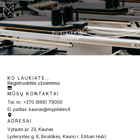
Pereiti
prie
turinio
SUSISIEKIME
Kontaktai
KO LAUKIATE...
Registruokitės užsiėmimui
MŪSŲ KONTAKTAI
Tel. nr.: +370 (666) 79000
El. paštas: kaunas@mypilates.lt
ADRESAI
Vytauto pr. 23, Kaunas
Lyderystės g. 6, Biruliškės, Kauno r. (Urban Hub)