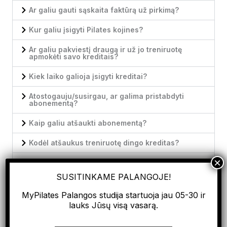
Ar galiu gauti sąskaita faktūrą už pirkimą?
Kur galiu įsigyti Pilates kojines?
Ar galiu pakviestį draugą ir už jo treniruotę
apmokėti savo kreditais?
Kiek laiko galioja įsigyti kreditai?
Atostogauju/susirgau, ar galima pristabdyti
abonementą?
Kaip galiu atšaukti abonementą?
Kodėl atšaukus treniruotę dingo kreditas?
Kodėl buvo nuskaityti pinigai nuo mano banko
sąskaitos?
SUSITINKAME PALANGOJE!
Ar Pilates reformer treniruotės yra tik moterims?
MyPilates Palangos studija startuoja jau 05-30 ir
lauks Jūsų visą vasarą.
Kiek kartų per savaitę turėčiau atvykti į
treniruotes?