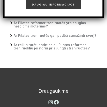
Kuo Pilates skiriasi nuo jogos?
DAUGIAU INFORMACIJOS
Laukiuosi, ar galiu lankyti grupines treniruotes?
Ar Pilates reformer treniruotės yra saugios
nėščioms moterims?
Ar Pilates treniruotės gali padėti sumažinti svorį?
Ar reikia turėti patirties su Pilates reformer
treniruokliu jei noriu prisijungti į treniruotes?
Instagram
Facebook
Draugaukime