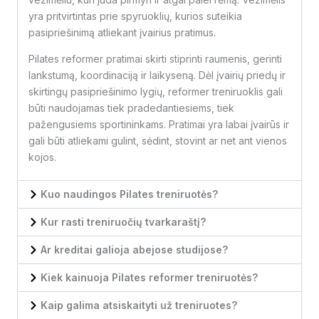
yra pritvirtintas prie spyruoklių, kurios suteikia
pasipriešinimą atliekant įvairius pratimus.
Pilates reformer pratimai skirti stiprinti raumenis, gerinti
lankstumą, koordinaciją ir laikyseną. Dėl įvairių priedų ir
skirtingų pasipriešinimo lygių, reformer treniruoklis gali
būti naudojamas tiek pradedantiesiems, tiek
pažengusiems sportininkams. Pratimai yra labai įvairūs ir
gali būti atliekami gulint, sėdint, stovint ar net ant vienos
kojos.
Kuo naudingos Pilates treniruotės?
Kur rasti treniruočių tvarkaraštį?
Ar kreditai galioja abejose studijose?
Kiek kainuoja Pilates reformer treniruotės?
Kaip galima atsiskaityti už treniruotes?